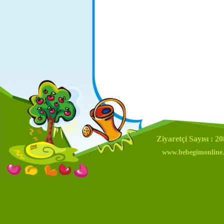
Ziyaretçi Sayısı : 2
www.bebegimonline.