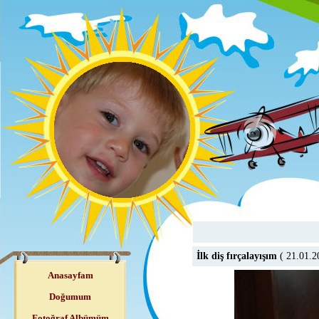
İlk diş fırçalayışım
( 21.01.
Anasayfam
Doğumum
Fotoğraf Albümüm