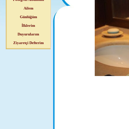
Ailem
Günlüğüm
İlklerim
Duyurularım
Ziyaretçi Defterim