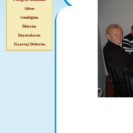
Ailem
Günlüğüm
İlklerim
Duyurularım
Ziyaretçi Defterim