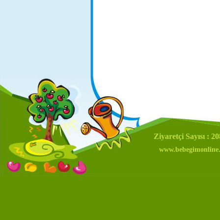
Ziyaretçi Sayısı : 2
www.bebegimonline.