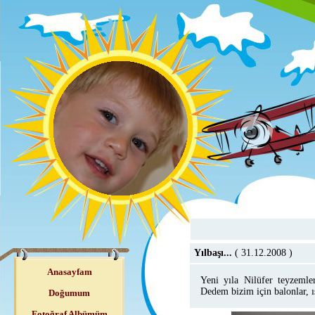
Yılbaşı...
( 31.12.2008
)
Anasayfam
Yeni yıla Nilüfer teyzemle
Dedem bizim için balonlar, ış
Doğumum
Fotoğraf Albümüm