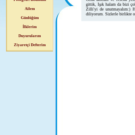
gittik, Işık halam da bizi ç
Ailem
Zilli'yi de unutmayalım:) H
diliyorum. Sizlerle birlikte
Günlüğüm
İlklerim
Duyurularım
Ziyaretçi Defterim