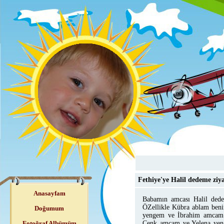
Fethiye'ye Halil dedeme ziya
Anasayfam
Babamın amcası Halil dedem
ÖZellikle Kübra ablam beni
Doğumum
yengem ve İbrahim amcam ba
Fotoğraf Albümüm
Cenk amcam ve Yelena yengem