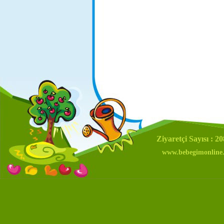
Ziyaretçi Sayısı : 2
www.bebegimonline.