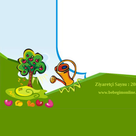
Ziyaretçi Sayısı : 2
www.bebegimonline.