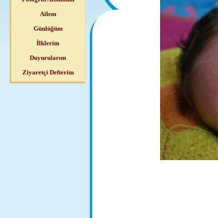
Ailem
Günlüğüm
İlklerim
Duyurularım
Ziyaretçi Defterim