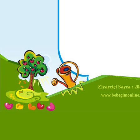
Ziyaretçi Sayısı : 2
www.bebegimonline.