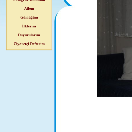
Ailem
Günlüğüm
İlklerim
Duyurularım
Ziyaretçi Defterim